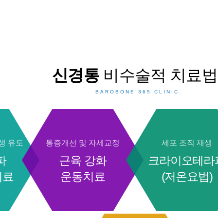
신경통
비수술적 치료법
생 유도
통증개선 및 자세교정
세포 조직 재생
파
근육 강화
크라이오테라
치료
운동치료
(저온요법)