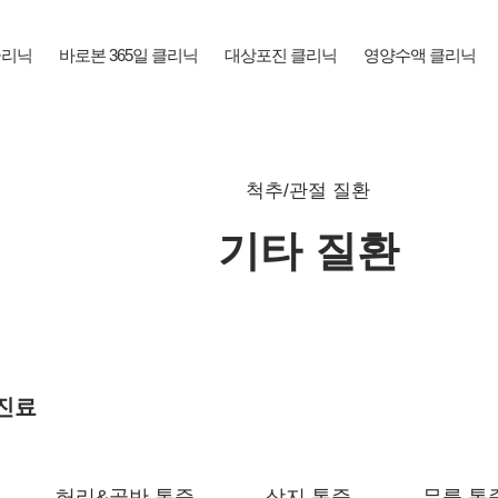
클리닉
바로본 365일 클리닉
대상포진 클리닉
영양수액 클리닉
척추/관절 질환
기타 질환
바로본365의원에서는 세심한 진료를
진료
환자에게 가장 적합한 1:1 맞춤 진
허리&골반 통증
상지 통증
무릎 통