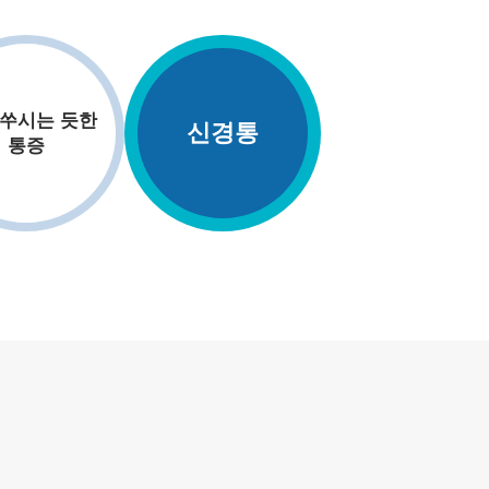
 쑤시는 듯한
신경통
통증