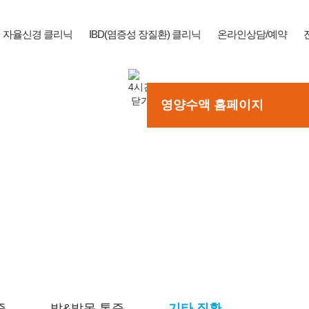
자율신경 클리닉
IBD(염증성 장질환) 클리닉
온라인상담/예약
영양수액 홈페이지
 통해
료를 계획하겠습니다.
증
발&발목 통증
기타 질환