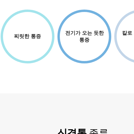
전기가 오는 듯한
칼로
찌릿한 통증
통증
신경통
종류