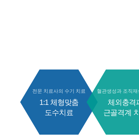
전문 치료사의 수기 치료
혈관생성과 조직재
1:1 체형맞춤
체외충격
도수치료
근골격계 