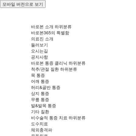
모바일 버전으로 보기
바로본 소개
하위분류
바로본365의 특별함
의료진 소개
둘러보기
오시는길
공지사항
바로본 통증 클리닉
하위분류
척추/관절 질환
하위분류
목 통증
어깨 통증
허리&골반 통증
상지 통증
무릎 통증
발&발목 통증
기타 질환
비수술적 통증 치료
하위분류
도수치료
체외충격파
운동치료