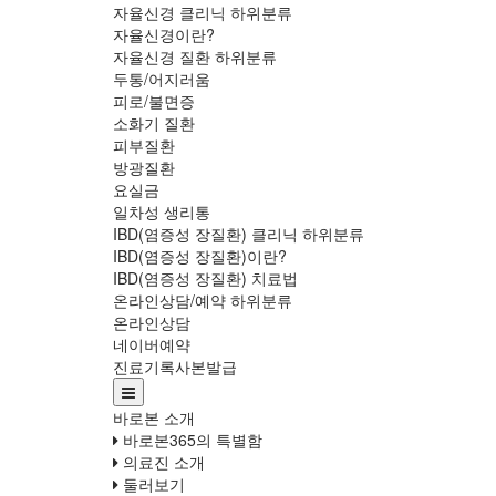
자율신경 클리닉
하위분류
자율신경이란?
자율신경 질환
하위분류
두통/어지러움
피로/불면증
소화기 질환
피부질환
방광질환
요실금
일차성 생리통
IBD(염증성 장질환) 클리닉
하위분류
IBD(염증성 장질환)이란?
IBD(염증성 장질환) 치료법
온라인상담/예약
하위분류
온라인상담
네이버예약
진료기록사본발급
바로본 소개
바로본365의 특별함
의료진 소개
둘러보기