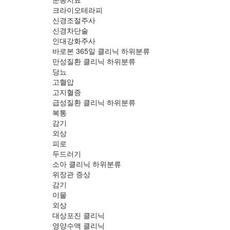
크라이오테라피
신경조절주사
신경차단술
인대강화주사
바로본 365일 클리닉
하위분류
만성질환 클리닉
하위분류
당뇨
고혈압
고지혈증
급성질환 클리닉
하위분류
복통
감기
외상
피로
두드러기
소아 클리닉
하위분류
위장관 증상
감기
이물
외상
대상포진 클리닉
영양수액 클리닉