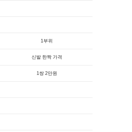
1부위
신발 한짝 가격
1쌍 2만원