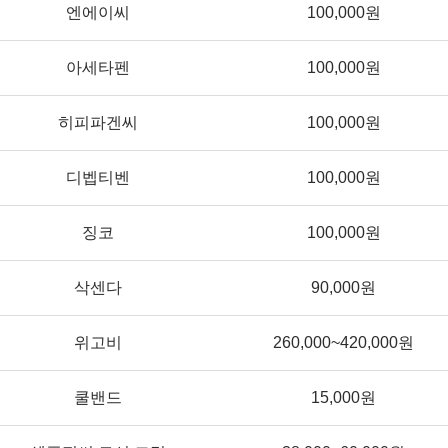
엔에이씨
100,000원
아세타펜
100,000원
히피파겐씨
100,000원
디벱티벤
100,000원
징코
100,000원
삭센다
90,000원
위고비
260,000~420,000원
쿨밴드
15,000원