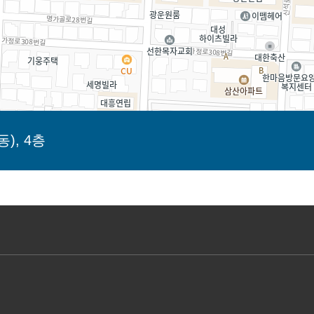
), 4층