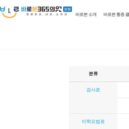
바로본 소개
바로본 통증 
분류
검사료
이학요법료