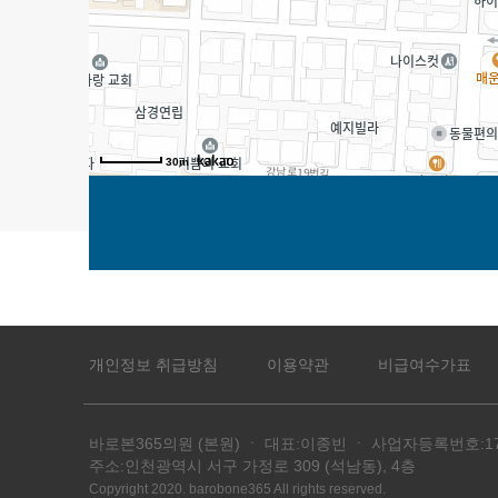
30m
개인정보 취급방침
이용약관
비급여수가표
바로본365의원 (본원) ㆍ 대표:이종빈 ㆍ 사업자등록번호:170-9
주소:인천광역시 서구 가정로 309 (석남동), 4층
Copyright 2020. barobone365 All rights reserved.