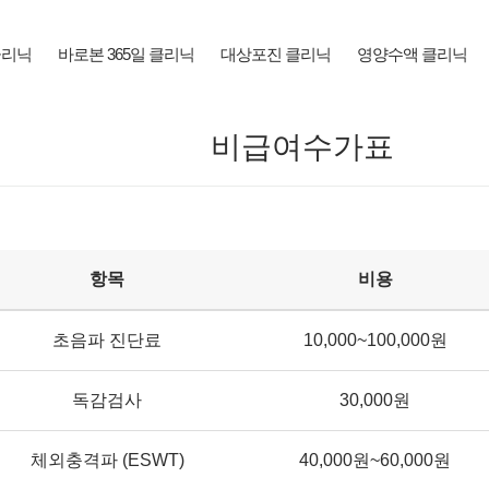
클리닉
바로본 365일 클리닉
대상포진 클리닉
영양수액 클리닉
비급여수가표
항목
비용
초음파 진단료
10,000~100,000원
독감검사
30,000원
체외충격파 (ESWT)
40,000원~60,000원