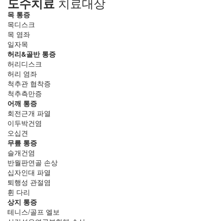
치료대상
도수치료
목 통증
목디스크
목 염좌
일자목
허리&골반 통증
허리디스크
허리 염좌
척추관 협착증
척추측만증
어깨 통증
회전근개 파열
이두박건염
오십견
무릎 통증
슬개건염
반월판연골 손상
십자인대 파열
퇴행성 관절염
휜 다리
상지 통증
테니스/골프 엘보