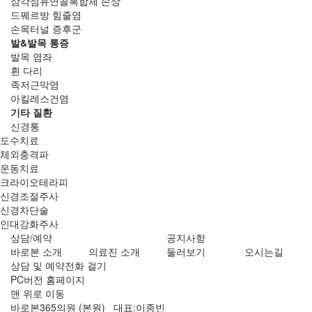
삼각섬유연골복합체 손상
드꿰르방 힘줄염
손목터널 증후군
발&발목 통증
발목 염좌
휜 다리
족저근막염
아킬레스건염
기타 질환
신경통
도수치료
체외충격파
운동치료
크라이오테라피
신경조절주사
신경차단술
인대강화주사
상담/예약
공지사항
바로본 소개
의료진 소개
둘러보기
오시는길
상담 및 예약전화 걸기
PC버전 홈페이지
맨 위로 이동
바로본365의원 (본원) 대표:이종빈