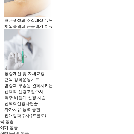
혈관생성과 조직재생 유도
체외충격파
근골격계 치료
통증개선 및 자세교정
근육 강화
운동치료
염증과 부종을 완화시키는
선택적
신경조절주사
척추 비절개 신경 시술
선택적
신경차단술
자가치유 능력 증진
인대강화주사
(프롤로)
목 통증
어깨 통증
허리&골반 통증