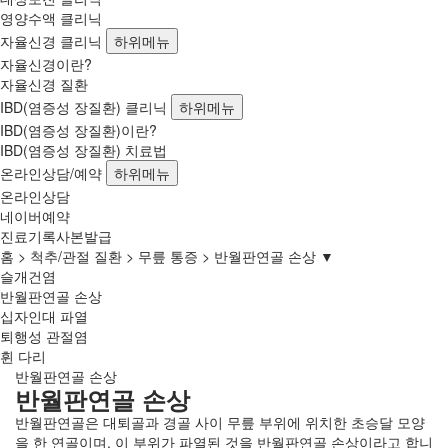
영양수액 클리닉
자율신경 클리닉
하위메뉴
자율신경이란?
자율신경 질환
IBD(염증성 장질환) 클리닉
하위메뉴
IBD(염증성 장질환)이란?
IBD(염증성 장질환) 치료법
온라인상담/예약
하위메뉴
온라인상담
네이버예약
진료기록사본발급
홈
척추/관절 질환
무릎 통증
반월판연골 손상 ▼
슬개건염
반월판연골 손상
십자인대 파열
퇴행성 관절염
휜 다리
반월판연골 손상
반월판연골 손상
반월판연골은 대퇴골과 경골 사이 무릎 부위에 위치한 초승달 모양
을 한 연골이며,
이 부위가 파열된 것을 반월판연골 손상이라고 합니