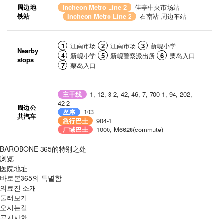
周边地
Incheon Metro Line 2
佳亭中央市场站
铁站
Incheon Metro Line 2
石南站 周边车站
1
江南市场
2
江南市场
3
新岘小学
Nearby
4
新岘小学
5
新岘警察派出所
6
栗岛入口
stops
7
栗岛入口
主干线
1, 12, 3-2, 42, 46, 7, 700-1, 94, 202,
42-2
周边公
座席
103
共汽车
急行巴士
904-1
广域巴士
1000, M6628(commute)
BAROBONE 365的特别之处
浏览
医院地址
바로본365의 특별함
의료진 소개
둘러보기
오시는길
공지사항