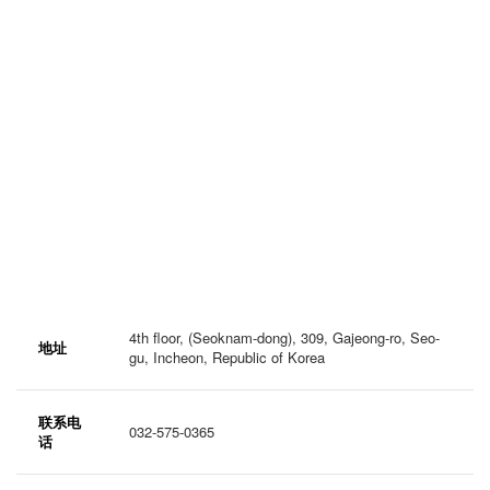
4th floor, (Seoknam-dong), 309, Gajeong-ro, Seo-
地址
gu, Incheon, Republic of Korea
联系电
032-575-0365
话