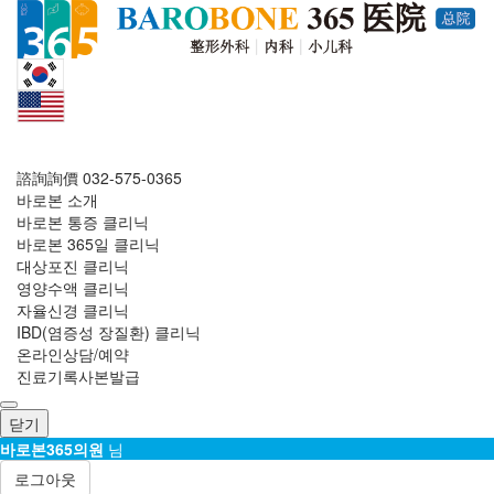
諮詢詢價
032-575-0365
바로본 소개
바로본 통증 클리닉
바로본 365일 클리닉
대상포진 클리닉
영양수액 클리닉
자율신경 클리닉
IBD(염증성 장질환) 클리닉
온라인상담/예약
진료기록사본발급
닫기
바로본365의원
님
로그아웃