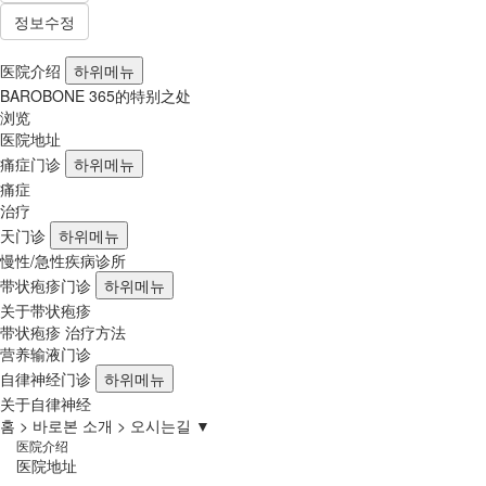
정보수정
医院介绍
하위메뉴
BAROBONE 365的特别之处
浏览
医院地址
痛症门诊
하위메뉴
痛症
治疗
天门诊
하위메뉴
慢性/急性疾病诊所
带状疱疹门诊
하위메뉴
关于带状疱疹
带状疱疹 治疗方法
营养输液门诊
自律神经门诊
하위메뉴
关于自律神经
홈
바로본 소개
오시는길 ▼
医院介绍
医院地址